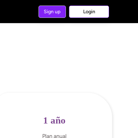
Sign up
Login
1 año​