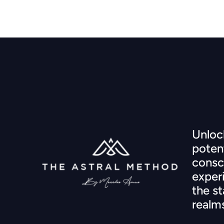
Unlock
potent
consc
exper
the st
realm