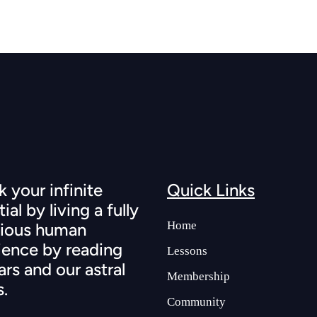
 your infinite
Quick Links
ial by living a fully
Home
ious human
ience by reading
Lessons
ars and our astral
Membership
s.
Community