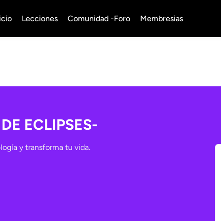
icio
Lecciones
Comunidad -Foro
Membresias
DE ECLIPSES-
logía y transforma tu vida.