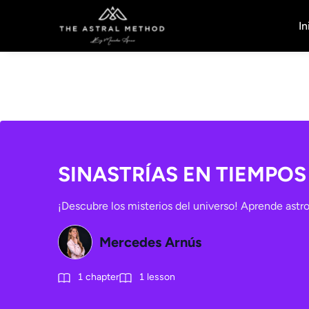
In
SINASTRÍAS EN TIEMPOS 
¡Descubre los misterios del universo! Aprende astro
Mercedes Arnús
1
chapter
1
lesson