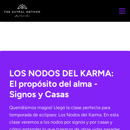
LOS NODOS DEL KARMA:
El propósito del alma -
Signos y Casas
Queridísimos magos! Llegó la clase perfecta para
temporada de eclipses: Los Nodos del Karma. En esta
clase veremos a los nodos por signos y por casas y
cómo entender lo que traemos de otras vidas pasadas