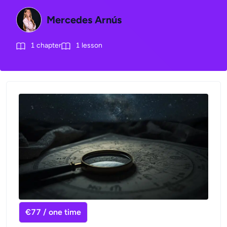
Mercedes Arnús
1
chapter
1
lesson
€77 / one time