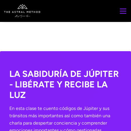
LA SABIDURÍA DE JÚPITER
- LIBÉRATE Y RECIBE LA
LUZ
En esta clase te cuento códigos de Júpiter y sus
tránsitos más importantes así como también una
charla para despertar conciencia y comprender
emociones importantes y cómo gestionarlas.