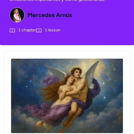
Mercedes Arnús
1
chapter
1
lesson