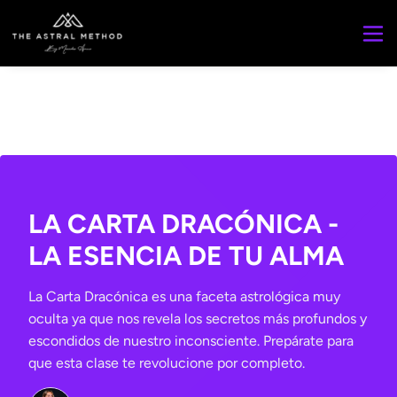
LA CARTA DRACÓNICA -
LA ESENCIA DE TU ALMA
La Carta Dracónica es una faceta astrológica muy
oculta ya que nos revela los secretos más profundos y
escondidos de nuestro inconsciente. Prepárate para
que esta clase te revolucione por completo.