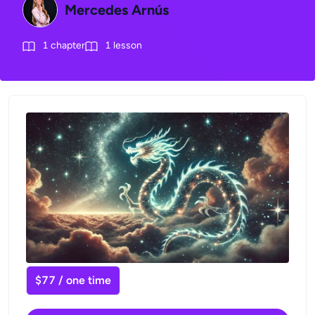
Mercedes Arnús
1
chapter
1
lesson
$77 / one time