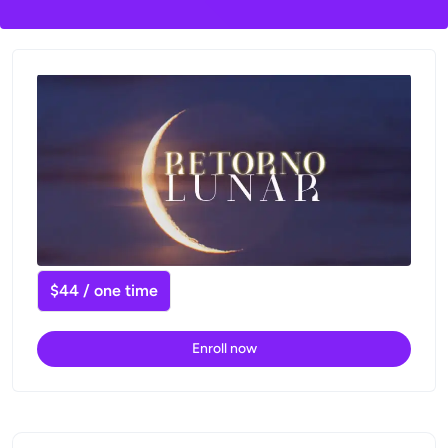
$44 / one time
Enroll now