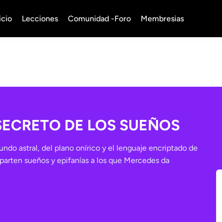
icio
Lecciones
Comunidad -Foro
Membresias
SECRETO DE LOS SUEÑOS
ndo astral, del plano onírico y el lenguaje encriptado de
parten sueños y epifanías a los que Mercedes da