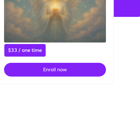
$33 / one time
Enroll now