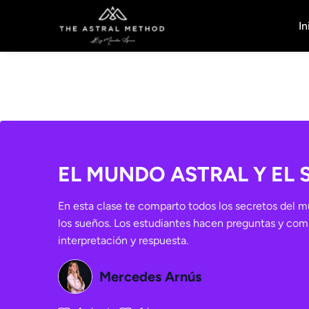
In
EL MUNDO ASTRAL Y EL 
En esta clase te comparto todos los secretos del mu
los sueños. Los estudiantes hacen preguntas y com
interpretación y respuesta.
Mercedes Arnús