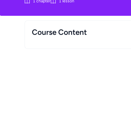
1
chapter
1
lesson
Course Content