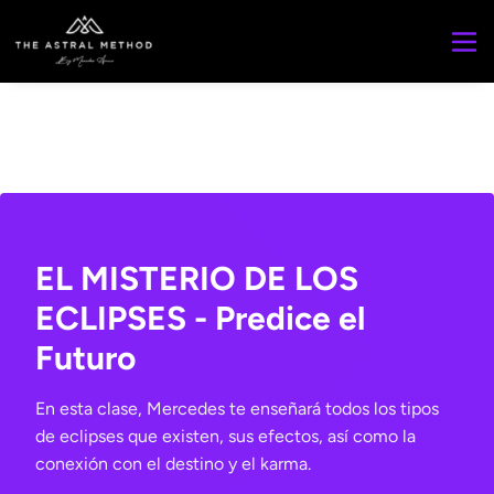
EL MISTERIO DE LOS
ECLIPSES - Predice el
Futuro
En esta clase, Mercedes te enseñará todos los tipos
de eclipses que existen, sus efectos, así como la
conexión con el destino y el karma.