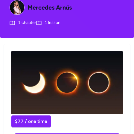
Mercedes Arnús
1
chapter
1
lesson
$77 / one time