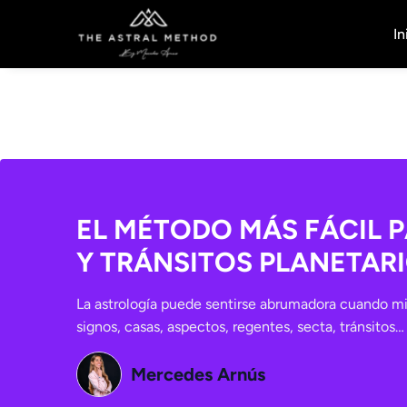
In
EL MÉTODO MÁS FÁCIL 
Y TRÁNSITOS PLANETAR
La astrología puede sentirse abrumadora cuando mir
signos, casas, aspectos, regentes, secta, tránsito
Mercedes Arnús