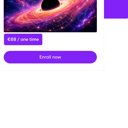
€88 / one time
Enroll now