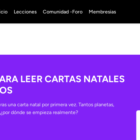
icio
Lecciones
Comunidad -Foro
Membresias
PARA LEER CARTAS NATALES
IOS
as una carta natal por primera vez. Tantos planetas,
s… ¿por dónde se empieza realmente?