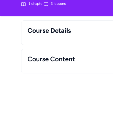
1
chapter
3
lessons
Course Details
Course Content