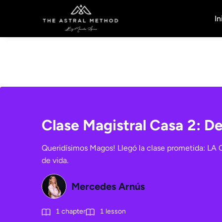
In
Clase Magistral Casa 2: D
Queridísimos Magos! Llegó la clase prometida: LA
de vida.
Mercedes Arnús
1
chapter
1
lesson