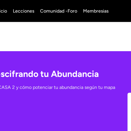
icio
Lecciones
Comunidad -Foro
Membresias
escifrando tu Abundancia
 CASA 2 y cómo potenciar tu abundancia según tu mapa